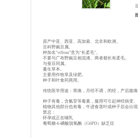
原产中亚、西亚、高加索、北非和欧洲。
豆科
野豌豆属
。
种加名“
villosa
”意为“长柔毛”。
不要与
广布野豌豆相混淆。两者都长有柔毛。
与蚕豆同属。
蔓生草本。
主要用作牧草及绿肥。
种子和叶食药两用。
传统医学用途：胃痛，月经不调，闭经，产后腹痛
种子有毒，含氰苷等毒素，服用可引起神经病变、
植物其他部分也有毒，牛进食茎叶或种子后会出现
禁忌：
怀孕或正在哺乳
葡萄糖- 6 -磷酸脱氢酶（G6PD）缺乏症