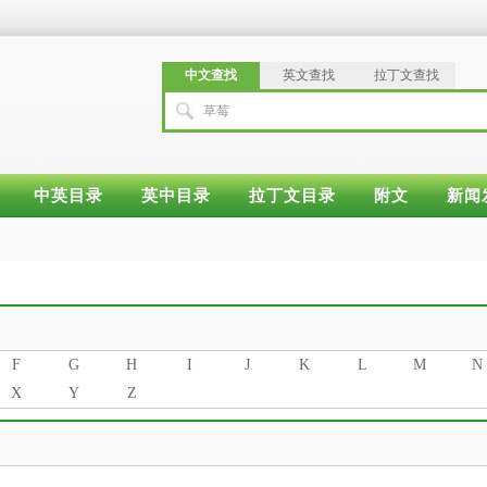
中文查找
英文查找
拉丁文查找
草莓
中英目录
英中目录
拉丁文目录
附文
新闻
F
G
H
I
J
K
L
M
N
X
Y
Z