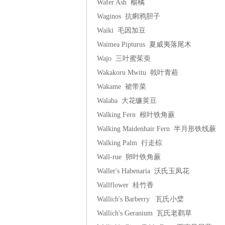
Wafer Ash 榆橘
Waginos 抗痢鸦胆子
Waiki 毛因加豆
Waimea Pipturus 夏威夷落尾木
Wajo 三叶蜜茱萸
Wakakoru Mwitu 戟叶青葙
Wakame 裙带菜
Walaba 大花镰荚豆
Walking Fern 根叶铁角蕨
Walking Maidenhair Fern 半月形铁线蕨
Walking Palm 行走棕
Wall-rue 卵叶铁角蕨
Waller's Habenaria 沃氏玉凤花
Wallflower 桂竹香
Wallich's Barberry 瓦氏小檗
Wallich's Geranium 瓦氏老鹳草