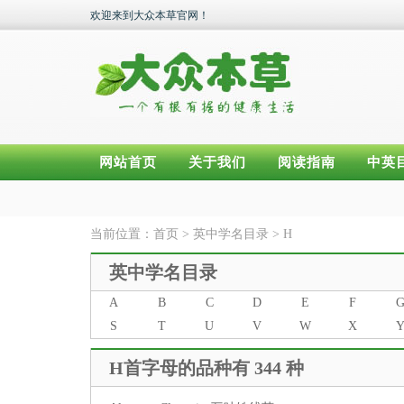
欢迎来到大众本草官网！
网站首页
关于我们
阅读指南
中英
当前位置：
首页
>
英中学名目录
>
H
英中学名目录
A
B
C
D
E
F
S
T
U
V
W
X
H首字母的品种有 344 种