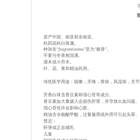
原产中国、南亚和东南亚。
杜鹃花科
白珠属。
种加名“
fragrantissima
”意为“极香”。
不要与
冬青相混淆。
灌木或小乔木。
叶、花、果和精油药用。
传统医学用途：咳嗽，牙
痛，胃病，风湿病，关节
芳香白珠含香豆素和强心苷等成分。
香豆素如大量摄入会损伤肝肾，并导致出血问题
。
强心苷也许会影响心脏。
精油含水杨酸甲酯，过量服用或外用可引起头晕、
禁忌：
怀孕或正在哺乳
儿童