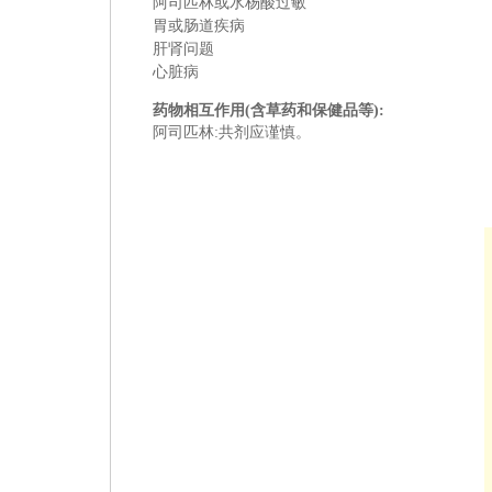
阿司匹林或水杨酸过敏
胃或肠道疾病
肝肾问题
心脏病
药物相互作用(含草药和保健品等):
阿司匹林:
共剂应谨慎。