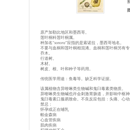
原产加勒比地区和墨西哥
。
莲叶桐科莲叶桐属。
种加名“
sonora
”应指的是索诺拉，墨西哥地名。
不要与
血桐和莲叶桐相混淆。血桐和莲叶桐另
有专
乔木。
行道树。
木材。
树皮、根、叶和种子等药用。
传统医学用途：鱼毒等。缺乏科学证据。
该属植物含
异喹啉类生物碱和鬼臼毒素类物质。
异喹啉类生物碱也许会刺激胃肠道，并影响中枢神
鬼臼毒素口服易致命。不良反应包括：头痛、心动
禁忌：
怀孕或正在哺乳
帕金森病
心血管疾病
肌肉疾病