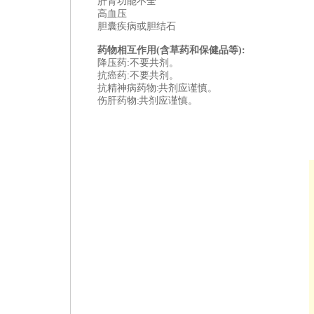
肝肾功能不全
高血压
胆囊疾病或胆结石
药物相互作用
(
含草药和保健品等
):
降压药:
不要共剂。
抗癌药:
不要共剂。
抗精神病药物: 共剂应谨慎。
伤肝药物: 共剂应谨慎。