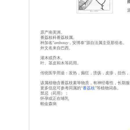
源
原产南美洲。
番荔枝科
番荔枝属。
种加名“
ambotay
，
安博泰
”源自法属圭亚那俗名。
外文名来自巴西。
灌木或乔木。
叶、茎皮和木等药用。
传统医学用途：发热，癫狂，溃疡，皮疹，扭伤，
该属植物含番荔枝素等物质，有神经毒性，长期服
更多信息可参考同属的“
番荔枝
”等植物词条。
禁忌（药用）：
怀孕或正在哺乳
帕金森病