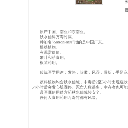
原产中国、南亚和东南亚。
秋水仙科万寿竹属。
种加名“
cantoniense
”指的是中国广东。
根茎植物。
有观赏价值。
嫩叶和芽
食用。
根茎
药用。
传统医学用途：发热，咳嗽，风湿，骨折 ，手足
该科植物均含秋水仙碱，中毒后2至5小时出现症
54小时后突发心脏骤停。死亡人数很多，幸存者也可
遵医嘱使用处方药秋水仙碱较安全。
任何人食用药用万寿竹都有风险。